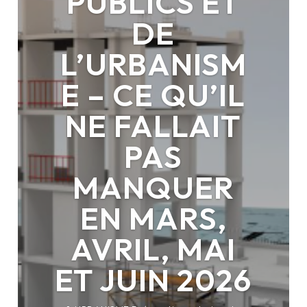
PUBLICS ET
DE
L’URBANISM
E – CE QU’IL
NE FALLAIT
PAS
MANQUER
EN MARS,
AVRIL, MAI
ET JUIN 2026