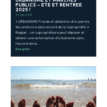
PUBLICS – ETE ET RENTREE
2025 !
24 Sep 2025
1-URBANISME Fraude et obtention d’un permis
de construire sans accord de la copropriété ⇒
Rappel : -un copropriétaire peut déposer et
obtenir une autorisation d’urbanisme sans
l’accord de la...
lire plus