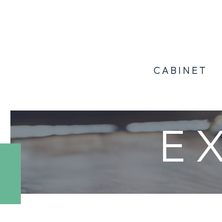
CABINET
E