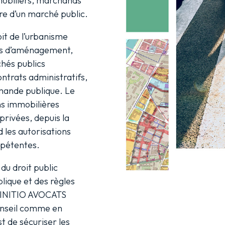
mobiliers, marchands
ire d’un marché public.
it de l’urbanisme
ons d’aménagement,
chés publics
contrats administratifs,
mande publique. Le
ns immobilières
privées, depuis la
d les autorisations
mpétentes.
u droit public
blique et des règles
, INITIO AVOCATS
onseil comme en
t de sécuriser les