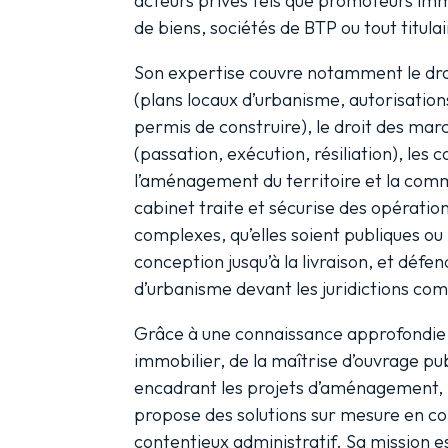
acteurs privés tels que promoteurs im
de biens, sociétés de BTP ou tout titula
Son expertise couvre notamment le dro
(plans locaux d’urbanisme, autorisati
permis de construire), le droit des mar
(passation, exécution, résiliation), les 
l’aménagement du territoire et la com
cabinet traite et sécurise des opératio
complexes, qu’elles soient publiques ou 
conception jusqu’à la livraison, et défen
d’urbanisme devant les juridictions co
Grâce à une connaissance approfondie d
immobilier, de la maîtrise d’ouvrage pu
encadrant les projets d’aménagement
propose des solutions sur mesure en c
contentieux administratif. Sa mission es