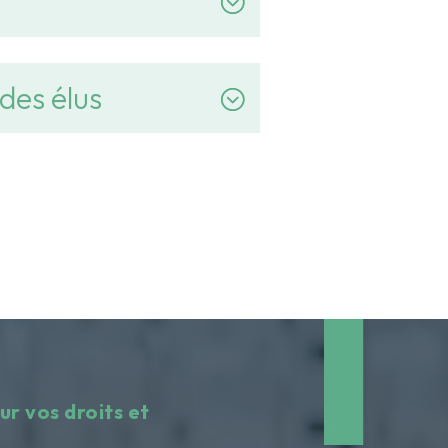
 des élus
ur vos droits et